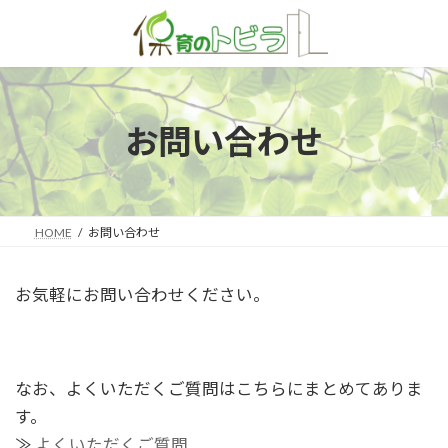
コ
ナ
ン
ビ
テ
ゲ
ン
ー
ツ
シ
お問い合わせ
へ
ョ
ス
ン
キ
に
ッ
移
プ
動
HOME
お問い合わせ
お気軽にお問い合わせください。
なお、よくいただくご質問はこちらにまとめてありま
す。
≫
よくいただくご質問