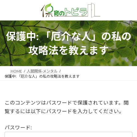
コ
ナ
ン
ビ
テ
ゲ
ン
ー
ツ
シ
保護中: 「厄介な人」の私の
へ
ョ
攻略法を教えます
ス
ン
キ
に
ッ
移
プ
動
HOME
人間関係-メンタル
保護中: 「厄介な人」の私の攻略法を教えます
このコンテンツはパスワードで保護されています。閲
覧するには以下にパスワードを入力してください。
パスワード: