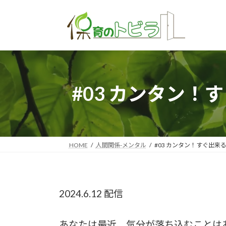
コ
ナ
ン
ビ
テ
ゲ
ン
ー
ツ
シ
へ
ョ
#03 カンタン
ス
ン
キ
に
ッ
移
プ
動
HOME
人間関係-メンタル
#03 カンタン！すぐ出
2024.6.12 配信
あなたは最近、気分が落ち込むことは