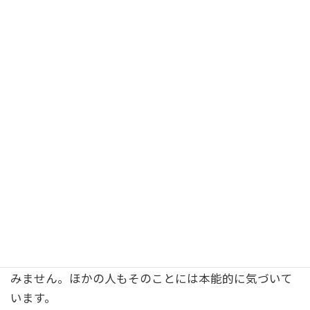
「今日は子どもたちよく食べましたね」
「夕方から雨が降りそうですね」
この程度。
小さな会話を重ねるうちに、
あなたとの会話に慣れて
きて相手からも話しかけやすくなります
。
会話も少しずつ増えて、長くもなってくるでしょう。
このとき、
出来るだけ圧の強い人の前では話しかけな
い。
攻撃的な人は、他の人とあなたが仲良くなることを好
みません。ほかの人もそのことには本能的に気づいて
います。